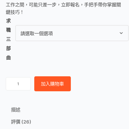
顧客進行評
工作之間，可能只差一步，立即報名，手把手帶你掌握關
分
鍵技巧！
求
職
三
部
曲
軟
加入購物車
體
工
程
描述
師
跨
評價 (26)
國