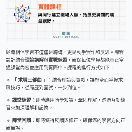
顧職相信學習不僅僅是聽講，更是動手實作和反思。課程
設計結合
理論講解
與
實戰練習
，確保每位學員都能真正掌
握課堂內容並應用到實際中。課程的進行方式如下：​​​​​
🔹
「 求職三部曲 」
：結合理論與實戰，讓您全面掌握求
職技巧，從履歷到面試，一步到位。
🔹
課堂練習
：即時應用所學知識，鞏固理解，透過互動練
習來加深理解和記憶。
🔹
課堂回饋
：即時獲得反饋與修正，確保您的學習方向正
確無誤。