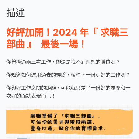
遠
描述
端
攻
略
好評加開！2024 年『 求職三
－
部曲 』 最後一場！
從
履
歷
你曾換過兩三次工作，卻還是找不到理想的職位嗎？
到
你知道如何運用過去的經驗，槓桿下一份更好的工作嗎？
面
試
你與好工作之間的距離，可能就只差了一份好的履歷和一
一
次好的面試表現而已！
步
到
位
！
數