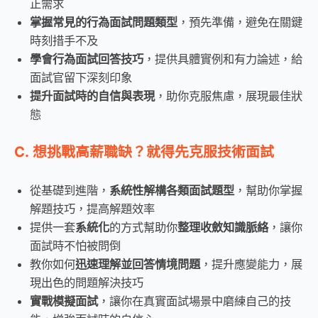
正需求
掌握常見的行為面試問題類型
，預先準備，避免在關鍵
時刻措手不及
學會行為面試回答技巧
，提供具體實例和有力論述，給
面試官留下深刻印象
提升面試時的自信與表現
，助你克服焦慮，展現最佳狀
態
C. 想挑戰高薪職缺？就得先克服技術面試
從基礎到進階，
系統性解構各類面試題型
，幫助你掌握
解題技巧，提高解題效率
提供一套
系統化
的方式幫助你
整理收斂知識脈絡
，讓你
面試時不怕被問倒
教你如何
迅速理解並回答情境問題
，提升應變能力，展
現出色的問題解決技巧
實戰模擬面試
，讓你在真實面試場景中磨練自己的技