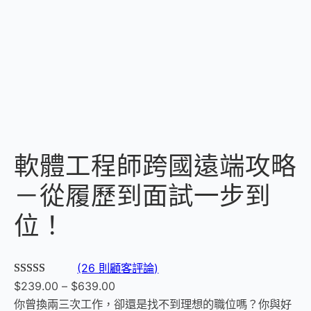
軟體工程師跨國遠端攻略
－從履歷到面試一步到
位！
(26 則顧客評論)
評分
26
5.00
/
$
239.00
–
$
639.00
5，已有
位
你曾換兩三次工作，卻還是找不到理想的職位嗎？你與好